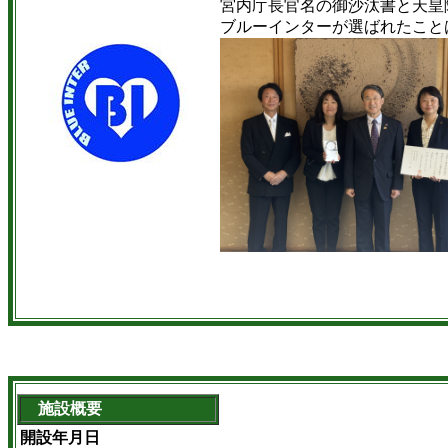
宮内庁長官名の御沙汰書と天皇
ブルーインターが選ばれたこと
施設概要
開設年月日