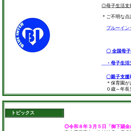
◎母子生活支
＊ご不明な点
ブルーイン
〇 全国母
・母子生活
〇親子支援
＊保育園がお
０歳～年長児ま
トピックス
◎令和８年３月５日「御下賜金