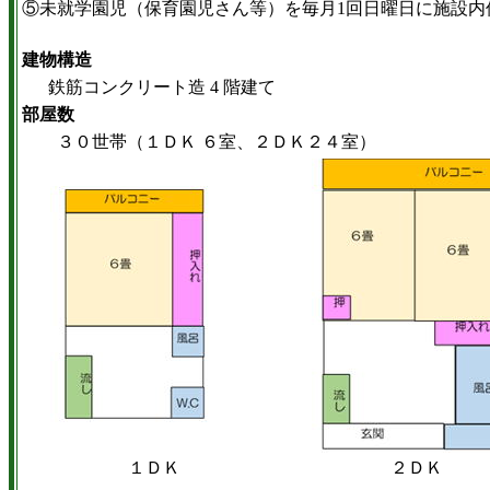
⑤未就学園児（保育園児さん等）を毎月1回日曜日に施設
建物構造
鉄筋コンクリート造 4 階建て
部屋数
３０世帯（１ＤＫ ６室、２ＤＫ２４室）
１ＤＫ
２ＤＫ