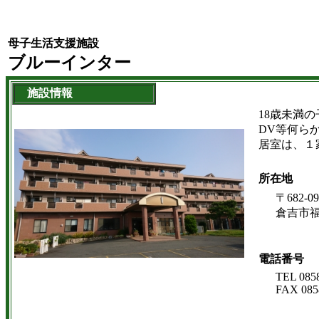
母子生活支援施設
ブルーインター
施設情報
18歳未満の
DV等何らか
居室は、１
所在地
〒682-09
倉吉市福守
電話番号
TEL 085
FAX 085