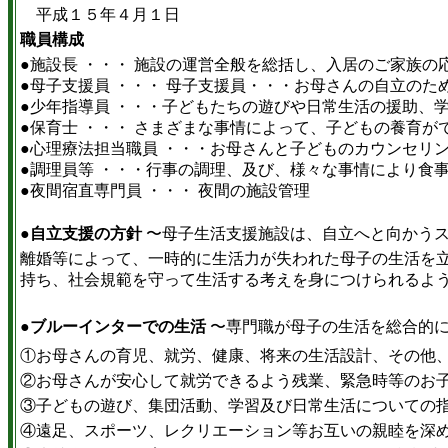
平成１５年４月１日
職員構成
●施設長 ・・・ 施設の運営全般を総括し、入居のご家族の
●母子支援員 ・・・ 母子支援員・・・お母さんの自立の
●少年指導員 ・・・子どもたちの遊びや日常生活の援助、
●保育士 ・・・ さまざまな事情によって、子どもの養育
●心理療法担当職員 ・・・お母さんと子どものカウンセリ
●調理員等 ・・・行事の調理、及び、様々な事情により食
●夜間宿直専門員 ・・・ 夜間の施設管理
●
自立支援の方針
〜母子生活支援施設は、自立へと向かう
離婚等によって、一時的に生活力が失われた母子の生活を
持ち、社会規範を守って生活する考えを身につけられるよ
●
ブルーインターでの生活
〜専門職が母子の生活を総合的
①お母さんの育児、就労、健康、将来の生活設計、その他
②お母さんが安心して就労できるよう残業、緊急時等のお
③子どもの遊び、集団活動、学習及び日常生活についての
④遠足、スポーツ、レクリエーション等お互いの親睦を深