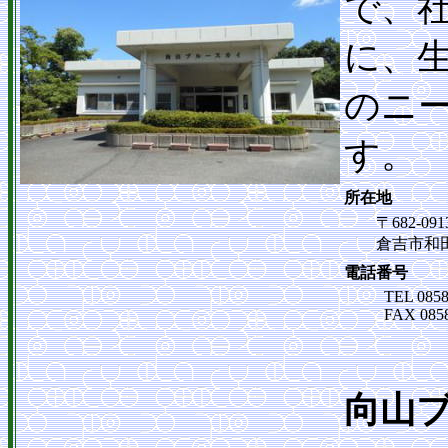
で、
に、
のニ
す。
所在地
〒682-091
倉吉市和田東町
電話番号
TEL 0858
FAX 0858
向山