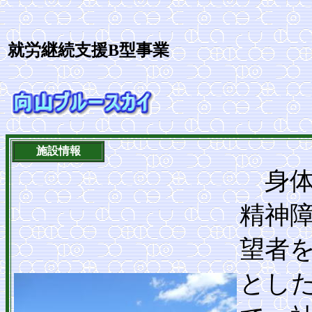
就労継続支援B型事業
施設情報
身体
精神
望者
とし