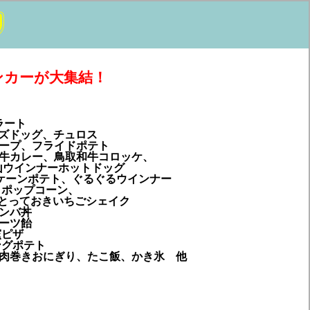
ンカーが大集結！
ラート
ーズドッグ、チュロス
レープ、フライドポテト
葉牛カレー、鳥取和牛コロッケ、
山ウインナーホットドッグ
リケーンポテト、ぐるぐるウインナー
・ポップコーン、
とっておきいちごシェイク
ンバ丼
ーツ飴
窯ピザ
ングポテト
、肉巻きおにぎり、たこ飯、かき氷 他