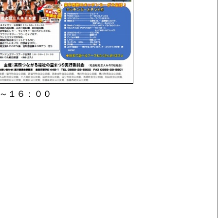
～１６：００