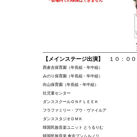
・会場内での喫煙はできません
【メインステージ出演】
１０：００
西倉吉保育園（年長組・年中組）
みのり保育園（年長組・年中組）
向山保育園（年長組・年中組）
社児童センター
ダンススクールＯＮＦＬＥＥＫ
フラファミリー・プウ・ヴァイルア
ダンススタジオＤＭＫ
韓国民族音楽ユニット とうるりむ
韓国民族音楽 倉吉プンムルノリ