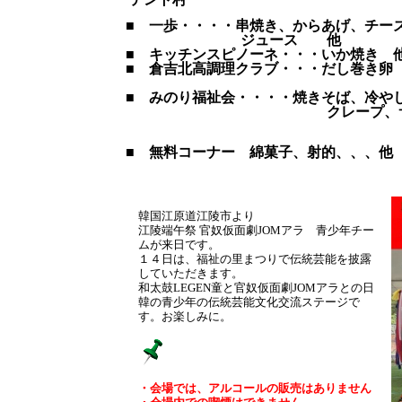
■ 一歩・・・・串焼き、からあげ、チー
ジュース 他
■ キッチンスピノーネ・・・いか焼き 
■ 倉吉北高調理クラブ・・・だし巻き卵
■ みのり福祉会・・・・焼きそば、冷や
クレープ、サブレ、コー
■ 無料コーナー 綿菓子、射的、、、他
韓国江原道江陵市より
江陵端午祭 官奴仮面劇JOMアラ 青少年チー
ムが来日です。
１４日は、福祉の里まつりで伝統芸能を披露
していただきます。
和太鼓LEGEN童と官奴仮面劇JOMアラとの日
韓の青少年の伝統芸能文化交流ステージで
す。お楽しみに。
・会場では、アルコールの販売はありません