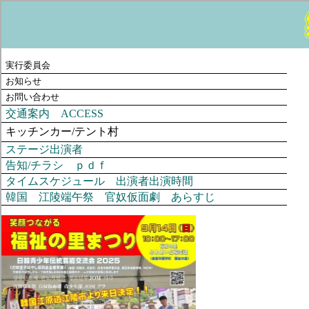
実行委員会
お知らせ
お問い合わせ
交通案内 ACCESS
キッチンカー/テント村
ステージ出演者
告知/チラシ ｐｄｆ
タイムスケジュール 出演者出演時間
韓国 江陵端午祭 官奴仮面劇 あらすじ