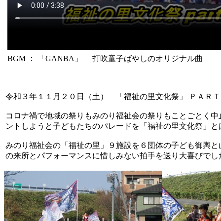
BGM ： 「GANBA」 打吹童子ばやしのオリジナル曲
令和３年１１月２０日（土） 「福祉の里文化祭」 ＰＡＲＴ
コロナ禍で地域の祭りもみのり福祉会の祭りもことごとく中
ントしようと子どもたちのパレードを「福祉の里文化祭」と
みのり福祉会の「福祉の里」９施設を６団体の子ども御輿と
の来所とパフォーマンスに惜しみない拍手を送り大喜びでし