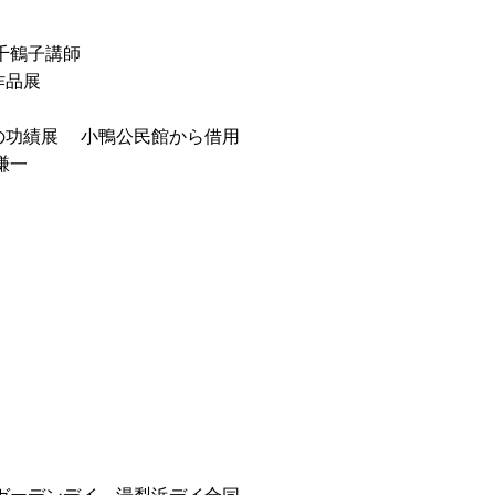
千鶴子講師
作品展
の功績展 小鴨公民館から借用
謙一