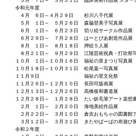
３月 ７日～ ３月３１日
臨床美術作品展 スター
令和元年度
４月 ６日～４月２９日
杉川八千代展
５月 １日～ ５月２６日
森脇登美子写真展
６月 １日～ ６月２３日
切り絵サークル作品展
６月２９日～ ７月２８日
はーとぴあ創造作品展
８月 １日～ ８月１８日
押絵５人展
８月２１日～ ９月２９日
江陵芸術祝典・打吹祭
１０月 １日～１０月１６日
福祉の里まつり写真展
１０月１８日～１０月３１日
松尾嘉一写真展
１１月９日
福祉の里文化祭
１１月２６日～１２月１０日
長田司版画展
１２月１３日～１２月２６日
高橋俊和書道展
１２月２８日～ １月２８日
たい妖毛筆アート楽想
２月 １日～ ２月２０日
海地美絵作品展
２月２２日～ ３月１０日
倉吉おもちゃの図書館
３月１２日～ ３月３１日
きたやばーばの布遊び
令和２年度