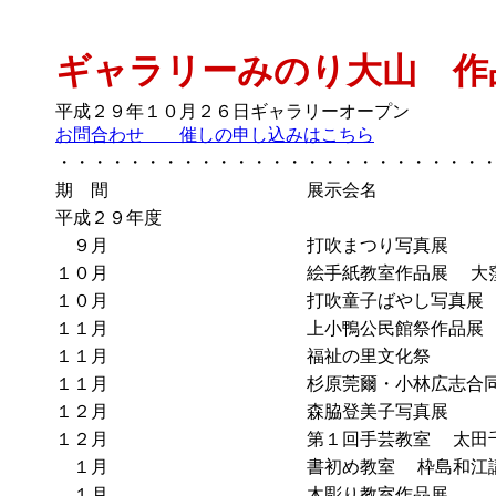
ギャラリーみのり大山 作
平成２９年１０月２６日ギャ
お問合わせ 催しの申し込みはこちら
・・・・・・・・・・・・・・・・・・・・・・・・
期 間
展示会名
平成２９年度
９月
打吹まつり写真展
１０月
絵手紙教室作品展 大
１０月
打吹童子ばやし写真展
１１月
上小鴨公民館祭作品展
１１月
福祉の里文化祭
１１月
杉原莞爾・小林広志合
１２月
森脇登美子写真展
１２月
第１回手芸教室 太田
１月
書初め教室 枠島和
１月
木彫り教室作品展