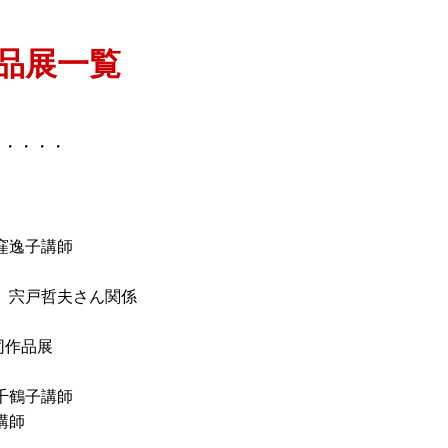
品展一覧
ラリーオープン
・・・・・
窪逸子講師
 宍戸哲夫さん関係
同作品展
千鶴子講師
江講師