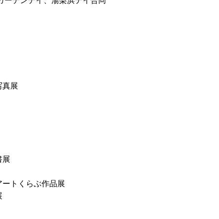
ガーデンデイ、湯梨浜デイ合同
写真展
書展
アートくらぶ作品展
展