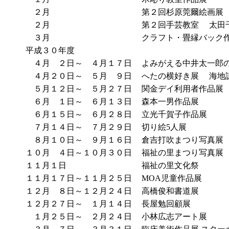
２月
第２回杉原莞爾絵画展
２月
第２回手芸教室 太田
３月
クラフト・畳縁バック
平成３０年度
４月 ２日～ ４月１７日
よみがえる中井太一郎
４月２０日～ ５月 ９日
へたの横好き展 海地
５月１２日～ ５月２７日
関金デイ利用者作品展
６月 １日～ ６月１３日
森本一男作品展
６月１５日～ ６月２８日
立光千賀子作品展
７月１４日～ ７月２９日
切り絵5人展
８月１０日～ ９月１６日
倉吉打吹まつり写真展
１０月 ４日～１０月３０日
福祉の里まつり写真展
１１月１日
福祉の里文化祭
１１月１７日～１１月２５日
MOA児童作品展
１２月 ８日～１２月２４日
高橋俊和書道展
１２月２７日～ １月１４日
長屋勉回顧展
１月２５日～ ２月２４日
小林広志アート展