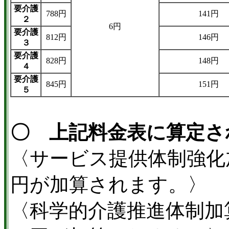
要介護
788円
141円
２
6円
要介護
812円
146円
３
要介護
828円
148円
４
要介護
845円
151円
５
〇 上記料金表に算定さ
〈サービス提供体制強化
円が加算されます。〉
〈科学的介護推進体制加