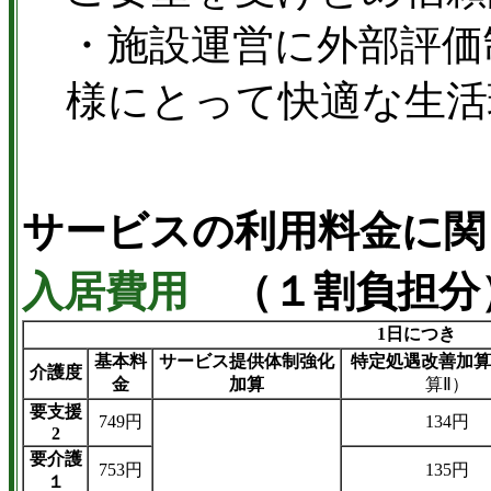
・施設運営に外部評価
様にとって快適な生活
サービスの利用料金に関
入居費用
（１割負担分
1日につき
基本料
サービス提供体制強化
特定処遇改善加算
介護度
金
加算
算Ⅱ）
要支援
749円
134円
2
要介護
753円
135円
１