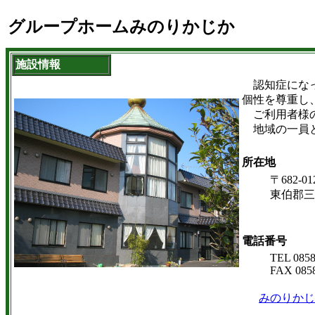
グループホームみのりかじか
施設情報
認知症になっ
個性を尊重し
ご利用者様の
地域の一員と
所在地
〒682-01
東伯郡三朝
電話番号
TEL 0858
FAX 0858
みのりかじ