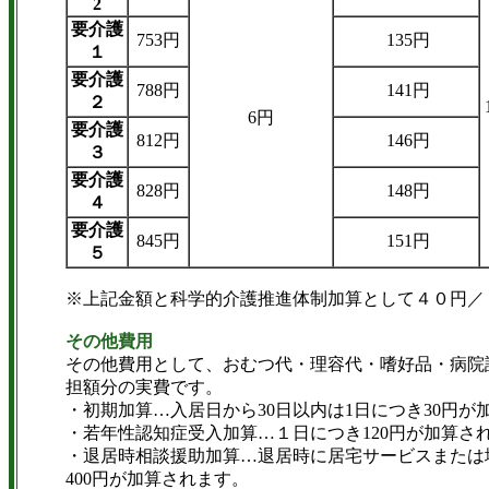
2
要介護
753円
135円
１
要介護
788円
141円
２
6円
要介護
812円
146円
３
要介護
828円
148円
４
要介護
845円
151円
５
※上記金額と科学的介護推進体制加算として４０円／
その他費用
その他費用として、おむつ代・理容代・嗜好品・病院
担額分の実費です。
・初期加算…入居日から30日以内は1日につき30円
・若年性認知症受入加算…１日につき120円が加算さ
・退居時相談援助加算…退居時に居宅サービスまたは
400円が加算されます。