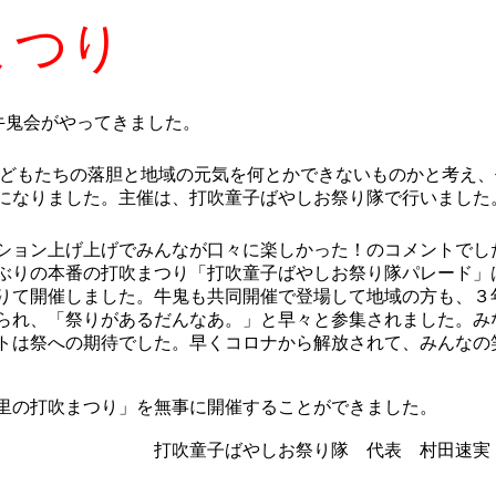
まつり
牛鬼会がやってきました。
どもたちの落胆と地域の元気を何とかできないものかと考え、
になりました。主催は、打吹童子ばやしお祭り隊で行いました
ション上げ上げでみんなが口々に楽しかった！のコメントでし
ぶりの本番の打吹まつり「打吹童子ばやしお祭り隊パレード」
りて開催しました。牛鬼も共同開催で登場して地域の方も、３
られ、「祭りがあるだんなあ。」と早々と参集されました。み
トは祭への期待でした。早くコロナから解放されて、みんなの
里の打吹まつり」を無事に開催することができました。
り隊 代表 村田速実