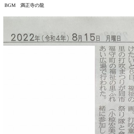
BGM 満正寺の龍