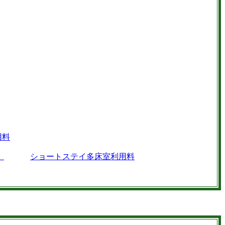
用料
）
ショートステイ多床室利用料