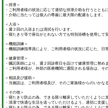
＜排泄＞
・ご利用者様の状況に応じて適切な排泄介助を行うととも
・介助に当たっては個人の尊厳に最大限の配慮をします。
＜入浴＞
・週２回の入浴または清拭を行います。
・寝たきり等で座位がとれない方でも特別浴槽を使用して
＜機能訓練＞
・機能訓練指導員により、ご利用者様の状況に応じた、日
＜健康管理＞
・嘱託医師により、週２回診察日を設けて健康管理に努め
・ご利用者様が、外部の医療機関に通院される場合は、そ
＜相談及び援助＞
・当施設は、ご利用者様及び、そのご家族様からのいかな
＜その他＞
・寝たきり防止の為、できる限り離床していただくように
・清潔で快適な生活を送っていただけるよう、適切に支援
・寝たきり防止の為、できる限り離床していただくように