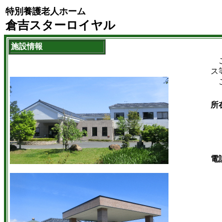
特別養護老人ホーム
倉吉スターロイヤル
施設情報
ご
ス
こ
所
電