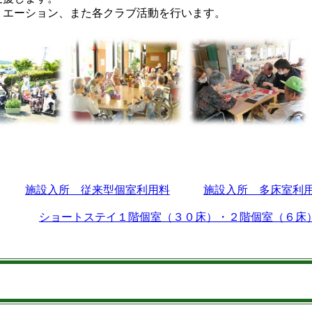
リエーション、また各クラブ活動を行います。
施設入所 従来型個室利用料
施設入所 多床室利
用料
ショートステイ１階個室（３０床）・２階個室（６床