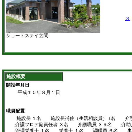
３
ショートステイ玄関
施設概要
開設年月日
平成１０年８月１日
職員配置
施設長 １名 施設長補佐（生活相談員） 1名 介
介護フロア副責任者 ３名 介護職員 ３６名 介助
管理栄養士 １名 栄養士 １名 調理員 ６名 