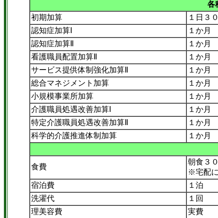
各
初期加算
１日３
認知症加算Ⅰ
１か月
認知症加算Ⅱ
１か月
看護職員配置加算Ⅱ
１か月
サービス提供体制強化加算Ⅱ
１か月
総合マネジメント加算
１か月
小規模事業所加算
１か月
介護職員処遇改善加算Ⅰ
１か月
特定介護職員処遇改善加算Ⅱ
１か月
科学的介護推進体制加算
１か
朝食３
食費
※宅配
宿泊費
１泊 
洗濯代
１回
理美容費
実費