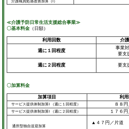
介護職員処遇改善加算（Ⅰ）
≪介護予防日常生活支援総合事業≫
〇基本料金
（日額）
利用回数
介
事業
週に１回程度
要支
週に２回程度
要支
〇加算料金
加算項目
利用
８８円
サービス提供体制加算Ⅰ （週に１回程度）
１７６円
サービス提供体制加算Ⅰ （週に２回程度）
▲４７円／片道
通所型独自送迎加算