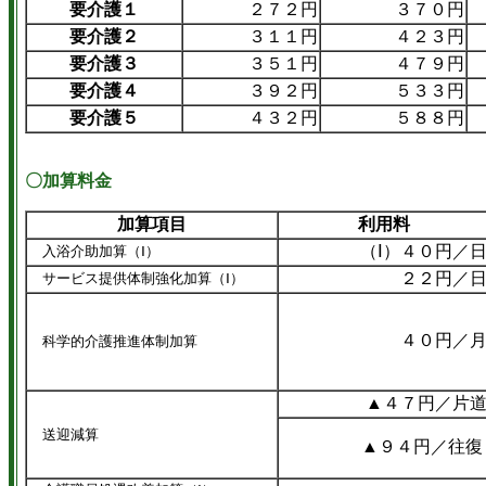
要介護１
２７２円
３７０円
要介護２
３１１円
４２３円
要介護３
３５１円
４７９円
要介護４
３９２円
５３３円
要介護５
４３２円
５８８円
〇加算料金
加算項目
利用料
（Ⅰ）４０円／
入浴介助加算（Ⅰ）
２２円／
サービス提供体制強化加算（Ⅰ）
４０円／
科学的介護推進体制加算
▲４７円／片
送迎減算
▲９４円／往