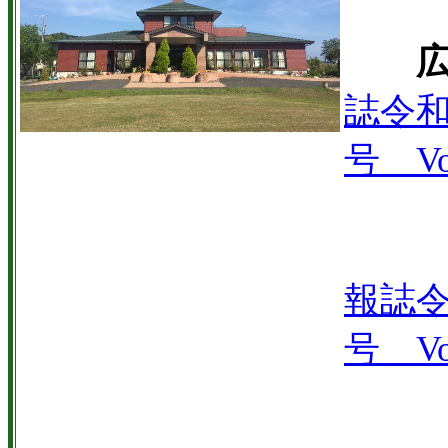
誌令和
号 Vo
報誌令
号 Vo