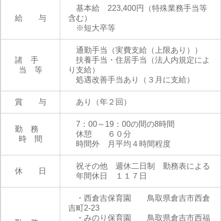
基本給 223,400円（特殊業務手当等
給 与
含む）
※短大卒等
通勤手当（実費支給（上限あり））
諸 手
扶養手当・住居手当（法人内規定によ
当 等
り支給）
処遇改善手当あり（３月に支給）
賞 与
あり（年２回）
7：00～19：00の間の8時間
勤 務
休憩 ６０分
時 間
時間外 月平均４時間程度
祝その他 週休二日制 勤務表による
休 日
年間休日 １１７日
・西倉吉保育園 鳥取県倉吉市西倉
吉町2-23
・みのり保育園 鳥取県倉吉市西福