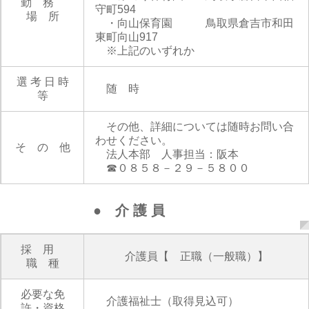
勤 務
守町594
場 所
・向山保育園 鳥取県倉吉市和田
東町向山917
※上記のいずれか
選 考 日 時
随 時
等
その他、詳細については随時お問い合
わせください。
そ の 他
法人本部 人事担当：阪本
☎０８５８－２９－５８００
● 介 護 員
採 用
介護員【 正職（一般職）】
職 種
必要な免
介護福祉士（取得見込可）
許・資格