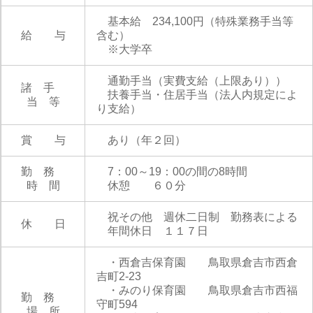
基本給 234,100円（特殊業務手当等
給 与
含む）
※大学卒
通勤手当（実費支給（上限あり））
諸 手
扶養手当・住居手当（法人内規定によ
当 等
り支給）
賞 与
あり（年２回）
勤 務
7：00～19：00の間の8時間
時 間
休憩 ６０分
祝その他 週休二日制 勤務表による
休 日
年間休日 １１７日
・西倉吉保育園 鳥取県倉吉市西倉
吉町2-23
・みのり保育園 鳥取県倉吉市西福
勤 務
守町594
場 所