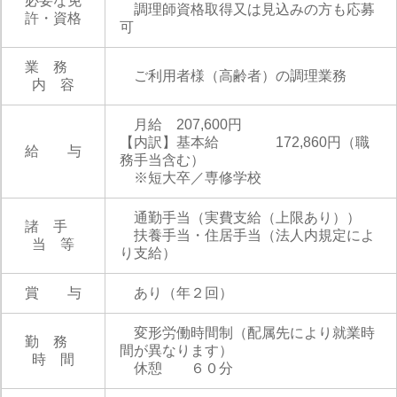
必要な免
調理師資格取得又は見込みの方も応募
許・資格
可
業 務
ご利用者様（高齢者）の調理業務
内 容
月給 207,600円
【内訳】基本給 172,860円（職
給 与
務手当含む）
※短大卒／専修学校
通勤手当（実費支給（上限あり））
諸 手
扶養手当・住居手当（法人内規定によ
当 等
り支給）
賞 与
あり（年２回）
変形労働時間制（配属先により就業時
勤 務
間が異なります）
時 間
休憩 ６０分