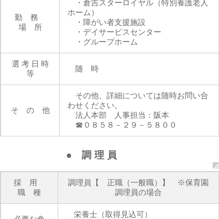
・倉吉スターロイヤル（特別養護老人
ホーム）
勤 務
・障がい者支援施設
場 所
・デイサービスセンター
・グループホーム
選 考 日 時
随 時
等
その他、詳細については随時お問い合
わせください。
そ の 他
法人本部 人事担当：阪本
☎０８５８－２９－５８００
● 調 理 員
採 用
調理員【 正職（一般職）】 ※保育園
職 種
調理員の場合
栄養士（取得見込可）