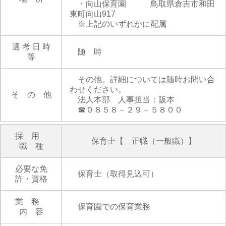
・向山保育園 鳥取県倉吉市和田
東町向山917
※上記のいずれかに配属
選 考 日 時
随 時
等
その他、詳細については随時お問い合
わせください。
そ の 他
法人本部 人事担当：阪本
☎０８５８－２９－５８００
採 用
保育士【 正職（一般職）】
職 種
必要な免
保育士（取得見込可）
許・資格
業 務
保育園での保育業務
内 容