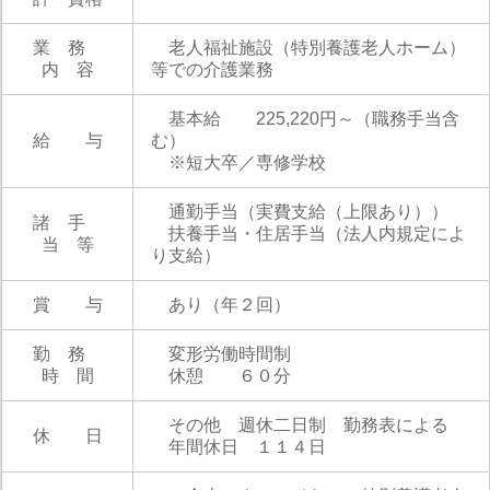
業 務
老人福祉施設（特別養護老人ホーム）
内 容
等での介護業務
基本給 225,220円～（職務手当含
給 与
む）
※短大卒／専修学校
通勤手当（実費支給（上限あり））
諸 手
扶養手当・住居手当（法人内規定によ
当 等
り支給）
賞 与
あり（年２回）
勤 務
変形労働時間制
時 間
休憩 ６０分
その他 週休二日制 勤務表による
休 日
年間休日 １１４日