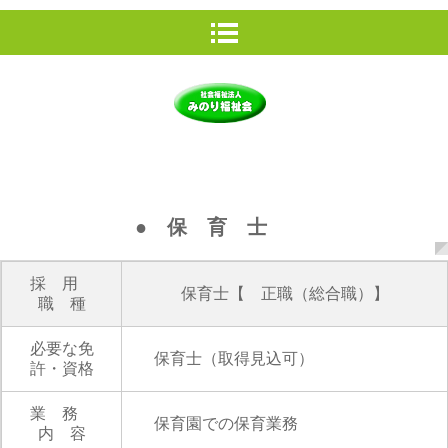
● 保 育 士
採 用
保育士【 正職（総合職）】
職 種
必要な免
保育士（取得見込可）
許・資格
業 務
保育園での保育業務
内 容